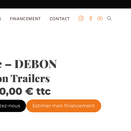
S
FINANCEMENT
CONTACT
ue – DEBON
n Trailers
90,00
€
ttc
tez-nous
Estimer mon financement