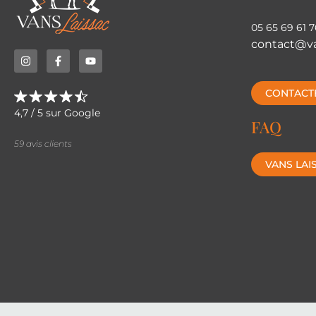
05 65 69 61 7
contact@va
CONTACT
4,7 / 5 sur Google
FAQ
59 avis clients
VANS LAI