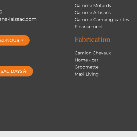
Gamme Motards
6
Gamme Artisans
ns-laissac.com
Gamme Camping-carites
Financement
Fabrication
EZ-NOUS
Camion Chevaux
Home - car
Groomette
SSAC DAYS
Maxi Living