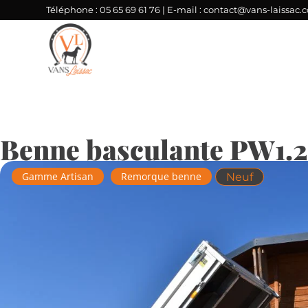
Téléphone :
05 65 69 61 76
| E-mail :
contact@vans-laissac.
Benne basculante PW1.
Gamme Artisan
Remorque benne
Neuf