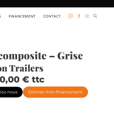
S
FINANCEMENT
CONTACT
composite – Grise
n Trailers
90,00
€
ttc
tez-nous
Estimer mon financement