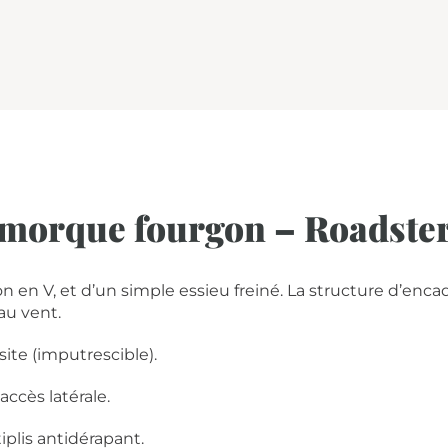
Remorque fourgon – Roadste
 en V, et d’un simple essieu freiné. La structure d’enc
au vent.
te (imputrescible).
ccès latérale.
plis antidérapant.