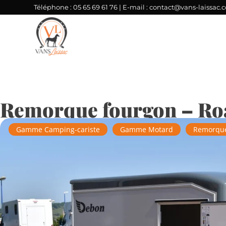
Téléphone :
05 65 69 61 76
| E-mail :
contact@vans-laissac.
Remorque fourgon – Roa
Gamme Camping-cariste
Gamme Motard
Remorque