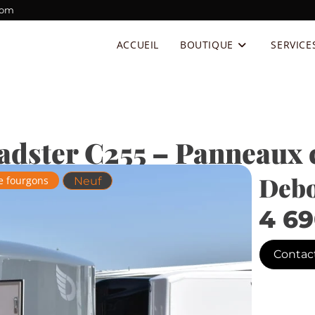
com
ACCUEIL
BOUTIQUE
SERVICE
dster C255 – Panneaux 
Debo
 fourgons
Neuf
4 6
Contac