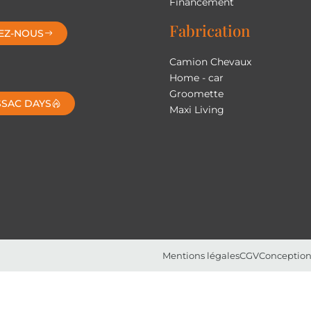
Financement
Fabrication
EZ-NOUS
Camion Chevaux
Home - car
Groomette
SSAC DAYS
Maxi Living
Mentions légales
CGV
Conception