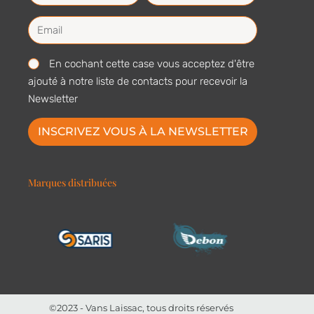
Remorque Fourgon – DEBON Cargo 1300 –
Gris Fer
6 290,00
€
Sur commande