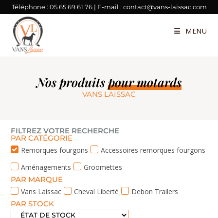
Téléphone :
05 65 69 61 76
| E-mail :
contact@vans-laissac.com
MENU
Nos produits
pour motards
VANS LAISSAC
FILTREZ VOTRE RECHERCHE
PAR CATÉGORIE
Remorques fourgons
Accessoires remorques fourgons
Aménagements
Groomettes
PAR MARQUE
Vans Laissac
Cheval Liberté
Debon Trailers
PAR STOCK