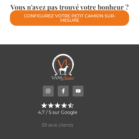
Sur commande
Roadster C255 non freinée – Aluminium avec
porte latérale
4 690,00
€