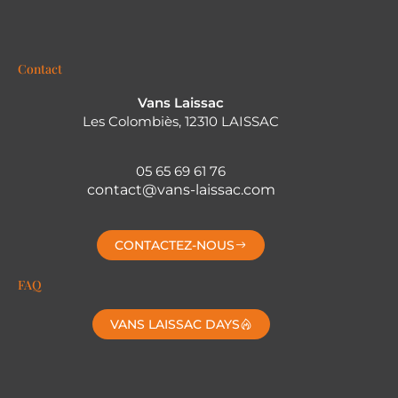
Sur commande
Remorque fourgon Roadster 1000 Noire –
DEBON
15 900,00
€
Sur commande