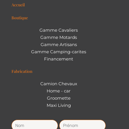
Remorque fourgon Debon Roadster 700 avec
hayon latéral
11 290,00
€
Sur commande