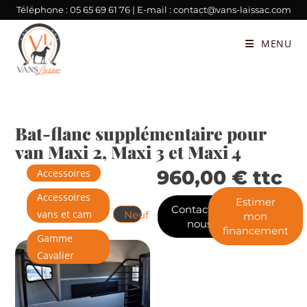
Téléphone :
05 65 69 61 76
| E-mail :
contact@vans-laissac.com
MENU
Bat-flanc supplémentaire pour
van Maxi 2, Maxi 3 et Maxi 4
960,00
€
ttc
Accessoires
Accessoires
Estimer
Contactez-
vans et cam
Neuf
mon
nous
financement
Gamme
Cavalier