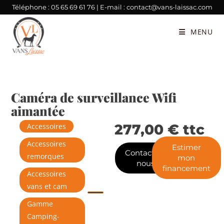
Téléphone :
05 65 69 61 76
| E-mail :
contact@vans-laissac.com
MENU
Caméra de surveillance Wifi
aimantée
277,00
€
ttc
Accessoires
Accessoires
Estimer
Contactez-
remorques
mon
nous
financement
Accessoires
vans et cam
Gamme
Camping-