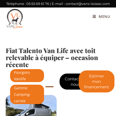
Téléphone :
05 65 69 61 76
| E-mail :
contact@vans-laissac.com
MENU
Fiat Talento Van Life avec toit
relevable à équiper – occasion
récente
Fourgons
Estimer
Contactez-
Vanlife
mon
nous
financement
Gamme
Camping-
cariste