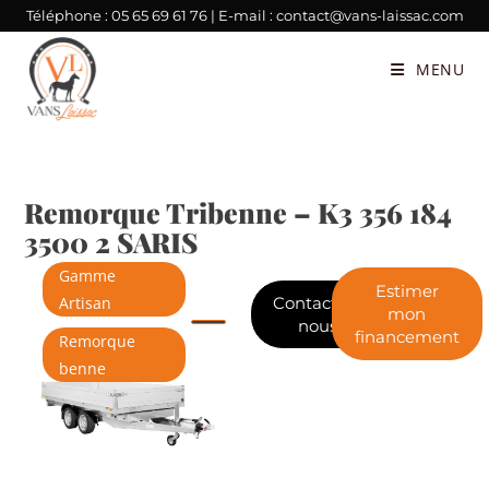
Téléphone :
05 65 69 61 76
| E-mail :
contact@vans-laissac.com
MENU
Remorque Tribenne – K3 356 184
3500 2 SARIS
Gamme
Estimer
Contactez-
Artisan
mon
nous
financement
Remorque
benne