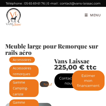
Téléphone :
05 65 69 61 76
| E-mail :
contact@vans-laissac.com
MENU
Meuble large pour Remorque sur
rails aéro
Vans Laissac
Accessoires
225,00
€
ttc
Accessoires
remorques
Estimer
Contactez-
mon
Gamme
nous
Neuf
financement
Camping-
cariste
Gamme