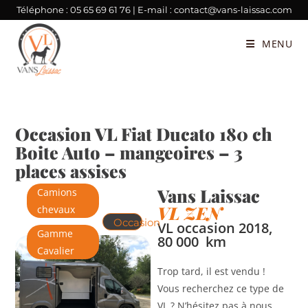
Téléphone :
05 65 69 61 76
| E-mail :
contact@vans-laissac.com
MENU
Occasion VL Fiat Ducato 180 ch
Boite Auto – mangeoires – 3
places assises
Vans Laissac
Camions
VL ZEN
chevaux
Occasion
VL occasion 2018,
Gamme
80 000 km
Cavalier
Trop tard, il est vendu !
Vous recherchez ce type de
VL ? N’hésitez pas à nous