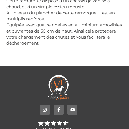
Cette remorque dispose d’un châssis galvanisé à
chaud, et d’un simple essieu robuste.
Au niveau du plancher de cette remorque, il est en
multiplis renforcé.
Equipée avec quatre ridelles en aluminium amovibles
et ouvrantes de 30 cm de haut. Ainsi cela protègera
votre chargement des chutes et vous facilitera le
déchargement.