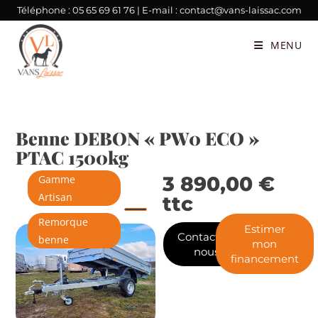
Téléphone :
05 65 69 61 76
| E-mail :
contact@vans-laissac.com
MENU
Benne DEBON « PW0 ECO »
PTAC 1500kg
3 890,00
€
Gamme
Artisan
ttc
Remorque
Estimer
Contactez-
benne
mon
nous
financement