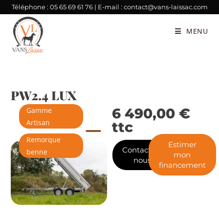
Téléphone :
05 65 69 61 76
| E-mail :
contact@vans-laissac.com
MENU
PW2.4 LUX
6 490,00
€
Gamme
Artisan
ttc
Remorque
Estimer
Contactez-
benne
mon
nous
financement