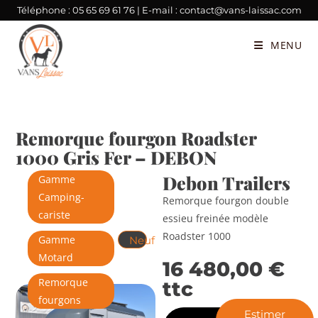
Téléphone :
05 65 69 61 76
| E-mail :
contact@vans-laissac.com
MENU
Remorque fourgon Roadster
1000 Gris Fer – DEBON
Debon Trailers
Gamme
Camping-
Remorque fourgon double
cariste
essieu freinée modèle
Roadster 1000
Gamme
Neuf
Motard
16 480,00
€
Remorque
ttc
fourgons
Estimer