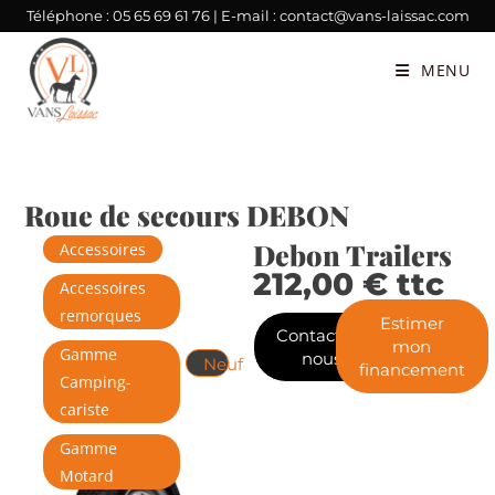
Téléphone :
05 65 69 61 76
| E-mail :
contact@vans-laissac.com
MENU
Roue de secours DEBON
Debon Trailers
Accessoires
212,00
€
ttc
Accessoires
remorques
Estimer
Contactez-
mon
Gamme
nous
Neuf
financement
Camping-
cariste
Gamme
Motard