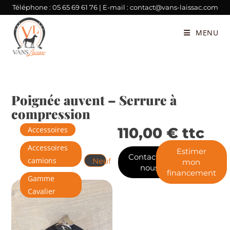
Téléphone :
05 65 69 61 76
| E-mail :
contact@vans-laissac.com
MENU
Poignée auvent – Serrure à
compression
110,00
€
ttc
Accessoires
Accessoires
Estimer
Contactez-
camions
Neuf
mon
nous
financement
Gamme
Cavalier