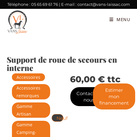
Téléphone :
05 65 69 61 76
| E-mail :
contact@vans-laissac.com
MENU
Support de roue de secours en
interne
60,00
€
ttc
Accessoires
Accessoires
Estimer
Contactez-
remorques
mon
nous
financement
Gamme
Artisan
Neuf
Gamme
Camping-