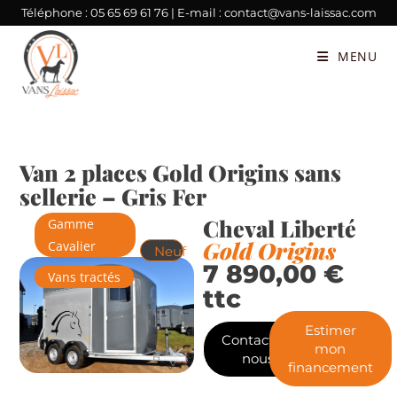
Téléphone :
05 65 69 61 76
| E-mail :
contact@vans-laissac.com
MENU
Van 2 places Gold Origins sans
sellerie – Gris Fer
Cheval Liberté
Gamme
Gold Origins
Cavalier
Neuf
7 890,00
€
Vans tractés
ttc
Estimer
Contactez-
mon
nous
financement