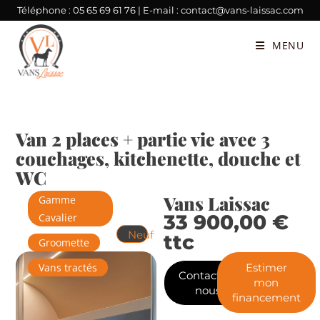
Téléphone :
05 65 69 61 76
| E-mail :
contact@vans-laissac.com
MENU
Van 2 places + partie vie avec 3
couchages, kitchenette, douche et
WC
Vans Laissac
Gamme
33 900,00
€
Cavalier
Neuf
ttc
Groomette
Vans tractés
Estimer
Contactez-
mon
nous
financement