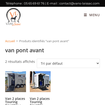
Téléphone :
05 65 69 61 76
| E-mail :
contact@vans-laissac.com
MENU
Accueil
>
Produits identifiés “van pont avant”
van pont avant
2 résultats affichés
Van 2 places
Van 2 places
Touring
Touring