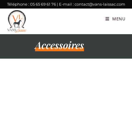
Téléphone :
05 65 69 61 76
| E-mail :
contact@vans-laissac.com
MENU
Accessoires
Accessoires