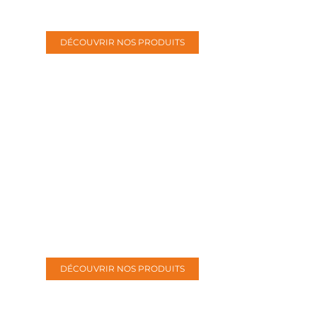
Camions
DÉCOUVRIR NOS PRODUITS
Accessoires
Remorques
DÉCOUVRIR NOS PRODUITS