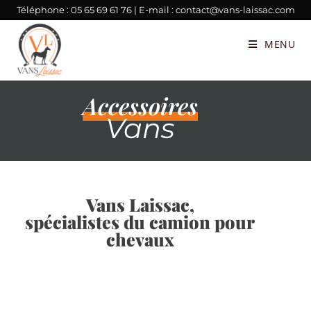
Téléphone :
05 65 69 61 76
| E-mail :
contact@vans-laissac.com
MENU
Accessoires
Vans
Vans Laissac,
spécialistes du camion pour
chevaux