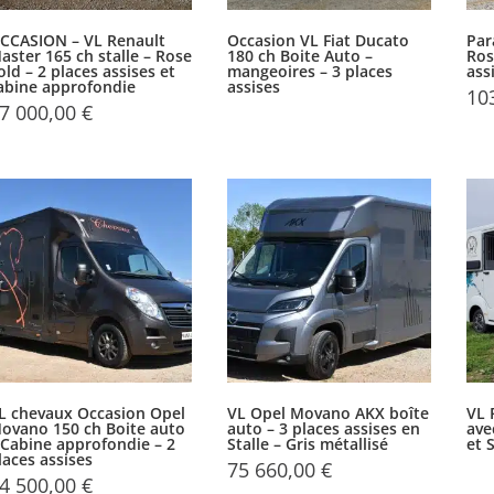
CCASION – VL Renault
Occasion VL Fiat Ducato
Par
aster 165 ch stalle – Rose
180 ch Boite Auto –
Ros
old – 2 places assises et
mangeoires – 3 places
ass
abine approfondie
assises
10
7 000,00
€
L chevaux Occasion Opel
VL Opel Movano AKX boîte
VL 
ovano 150 ch Boite auto
auto – 3 places assises en
ave
 Cabine approfondie – 2
Stalle – Gris métallisé
et 
laces assises
75 660,00
€
4 500,00
€