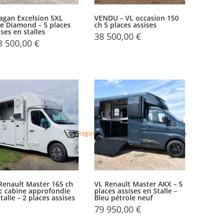
agan Excelsion 5XL
VENDU – VL occasion 150
e Diamond – 5 places
ch 5 places assises
ises en stalles
38 500,00
€
3 500,00
€
Accueil
>
Catégorie produits
>
Camions chevaux
Renault Master 165 ch
VL Renault Master AKX – 5
c cabine approfondie
places assises en Stalle –
Stalle – 2 places assises
Bleu pétrole neuf
79 950,00
€