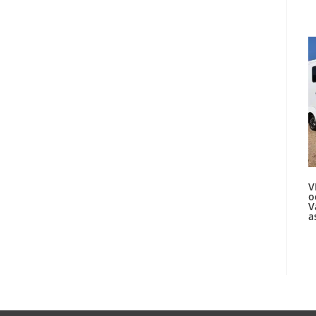
V
o
V
a