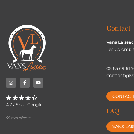
Contact
Vans Laissac
Les Colombiè
05 65 69 61 7
contact@va
CONTACT
4,7 / 5 sur Google
FAQ
59 avis clients
VANS LAI