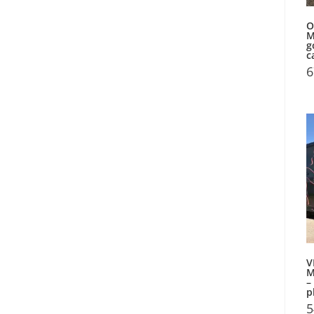
O
M
g
c
6
V
M
–
p
5