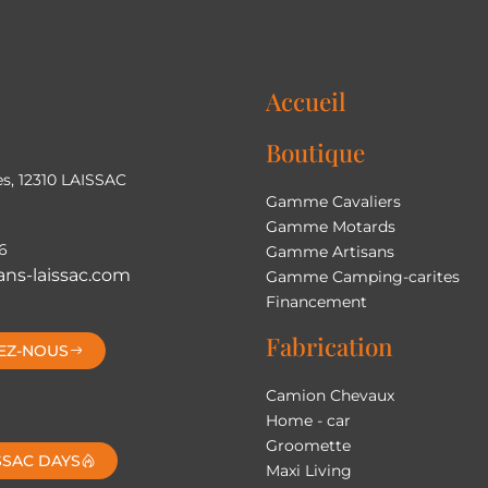
Accueil
Boutique
s, 12310 LAISSAC
Gamme Cavaliers
Gamme Motards
6
Gamme Artisans
ns-laissac.com
Gamme Camping-carites
Financement
Fabrication
EZ-NOUS
Camion Chevaux
Home - car
Groomette
SSAC DAYS
Maxi Living