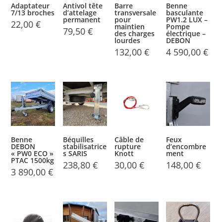
Adaptateur
Antivol tête
Barre
Benne
7/13 broches
d’attelage
transversale
basculante
permanent
pour
PW1.2 LUX –
22,00
€
maintien
Pompe
79,50
€
des charges
électrique –
lourdes
DEBON
132,00
€
4 590,00
€
Benne
Béquilles
Câble de
Feux
DEBON
stabilisatrice
rupture
d’encombre
« PW0 ECO »
s SARIS
Knott
ment
PTAC 1500kg
238,80
€
30,00
€
148,00
€
3 890,00
€