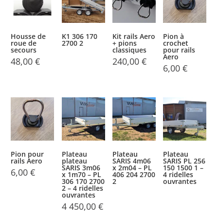
Housse de
K1 306 170
Kit rails Aero
Pion à
roue de
2700 2
+ pions
crochet
secours
classiques
pour rails
Aero
48,00
€
240,00
€
6,00
€
Pion pour
Plateau
Plateau
Plateau
rails Aero
plateau
SARIS 4m06
SARIS PL 256
SARIS 3m06
x 2m04 – PL
150 1500 1 –
6,00
€
x 1m70 – PL
406 204 2700
4 ridelles
306 170 2700
2
ouvrantes
2 – 4 ridelles
ouvrantes
4 450,00
€