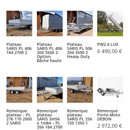
Plateau
Plateau
Plateau
PW2.4 LUX
SARIS PL 406
SARIS PL 406
SARIS PL 506
6 490,00
€
184 2700 2
204 3500 2-
204 3500 2
Option
Heavy Duty
Bâche haute
Remorque
Remorque
Remorque
Remorque
plateau – PL
plateau
plateau
Porte-Moto
276 170 2000
SARIS 3m56
SARIS PL 256
DEBON
2 SARIS
x 1m84 – PL
150 1350 1
2 972,00
€
356 184 2700