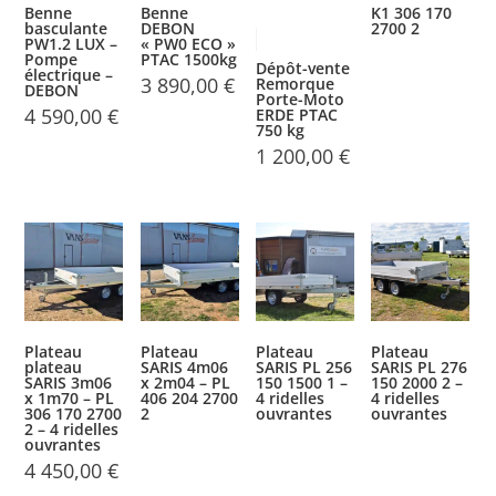
Benne
Benne
K1 306 170
basculante
DEBON
2700 2
PW1.2 LUX –
« PW0 ECO »
Pompe
PTAC 1500kg
Dépôt-vente
électrique –
3 890,00
€
Remorque
DEBON
Porte-Moto
4 590,00
€
ERDE PTAC
750 kg
1 200,00
€
Plateau
Plateau
Plateau
Plateau
plateau
SARIS 4m06
SARIS PL 256
SARIS PL 276
SARIS 3m06
x 2m04 – PL
150 1500 1 –
150 2000 2 –
x 1m70 – PL
406 204 2700
4 ridelles
4 ridelles
306 170 2700
2
ouvrantes
ouvrantes
2 – 4 ridelles
ouvrantes
4 450,00
€