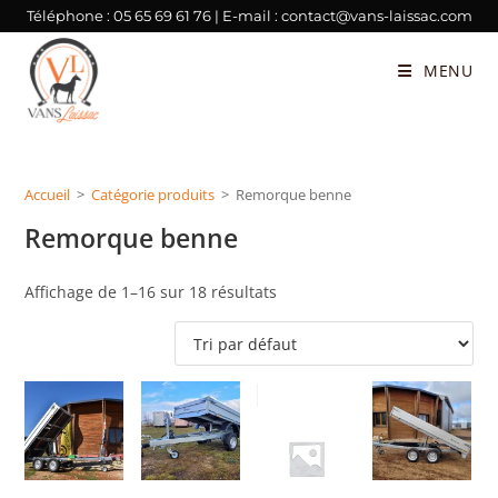
Téléphone :
05 65 69 61 76
| E-mail :
contact@vans-laissac.com
MENU
Accueil
>
Catégorie produits
>
Remorque benne
Remorque benne
Affichage de 1–16 sur 18 résultats