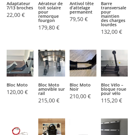
Adaptateur
Aérateur de
Antivol tête
Barre
7/13 broches
toit solaire
d’attelage
transversale
pour
permanent
pour
22,00
€
remorque
maintien
79,50
€
fourgon
des charges
lourdes
179,80
€
132,00
€
Bloc Moto
Bloc Moto
Bloc Moto
Bloc Vélo –
amovible sur
Noir
bloque roue
120,00
€
rail
pour vélo
210,00
€
215,00
€
115,20
€