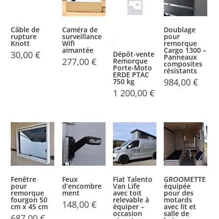
Câble de
Caméra de
Doublage
rupture
surveillance
pour
Knott
Wifi
remorque
aimantée
Cargo 1300 –
30,00
€
Dépôt-vente
Panneaux
277,00
€
Remorque
composites
Porte-Moto
résistants
ERDE PTAC
984,00
€
750 kg
1 200,00
€
Fenêtre
Feux
Fiat Talento
GROOMETTE
pour
d’encombre
Van Life
équipée
remorque
ment
avec toit
pour des
fourgon 50
relevable à
motards
148,00
€
cm x 45 cm
équiper –
avec lit et
occasion
salle de
687,00
€